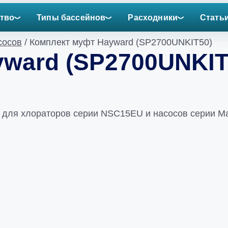
тво
Типы бассейнов
Расходники
Стать
сосов
/ Комплект муфт Hayward (SP2700UNKIT50)
ward (SP2700UNKIT
ля хлораторов серии NSC15EU и насосов серии Max-