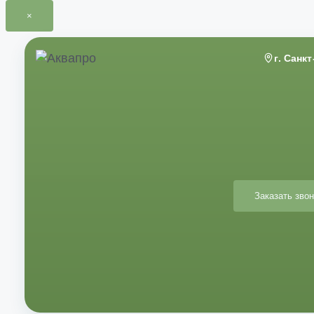
×
Перейти
к
г. Санк
содержимому
Заказать звон