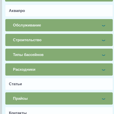
Аквапро
Имя
Почта
Обслуживание
Телефон
Строительство
Заявка
Типы бассейнов
Заказать
Расходники
Заводской артикул
Статьи
nozzle assembly №23-42
Производитель
Прайсы
Aquaviva
Страна производства
Контакты