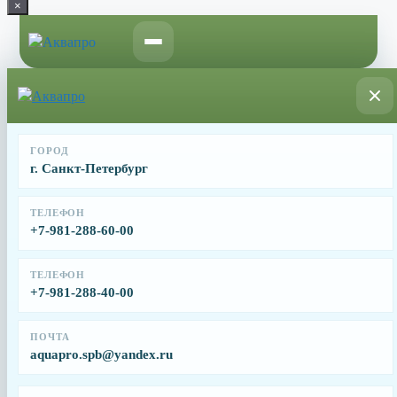
×
Перейти
к
содержимому
Главная
/
Запчасти для фильтров и фильтрационных
установок
/ Коллектор фильтра Hayward S0360SXE
Коллектор фильтра Hayward S0360SXE
ГОРОД
г. Санкт-Петербург
От
16385
₽
Коллектор фильтра Hayward S0360SXE.
ТЕЛЕФОН
+7-981-288-60-00
Имя
Почта
Телефон
ТЕЛЕФОН
+7-981-288-40-00
Заявка
Заказать
ПОЧТА
Заводской артикул
aquapro.spb@yandex.ru
SX0242MA3