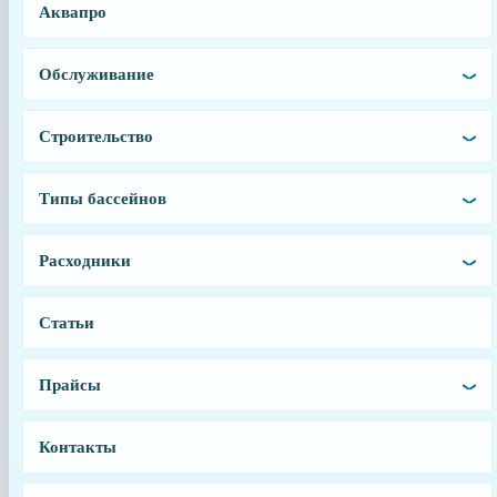
Производитель
Аквапро
Hayward
Страна производства
Обслуживание
Франция
Тип запчасти
Строительство
Коллектор
Условия доставки
Типы бассейнов
Доставка осуществляется после 100% предоплаты
Расходники
Статьи
г. Санкт-Петербург
Прайсы
+7-981-288-60-00
+7-981-288-40-00
aquapro.spb@yandex.ru
Контакты
Заказать звонок