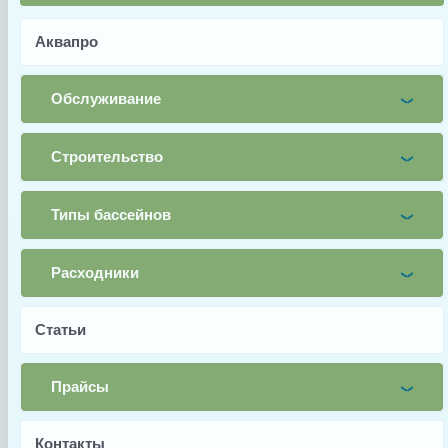
Измерение: любой датчик
Материал: прозрачный плексиглас
Аквапро
Имя
Обслуживание
Почта
Строительство
Телефон
Типы бассейнов
Заявка
Заказать
Расходники
Заводской артикул
Статьи
REA01
Производитель
Прайсы
Sugar Valley
Контакты