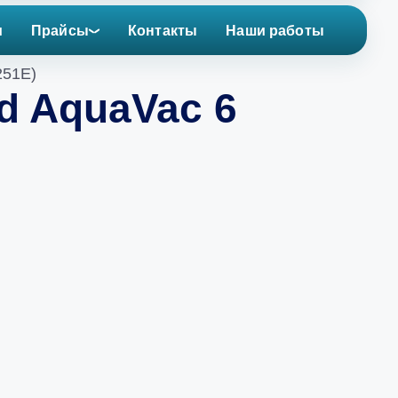
и
Прайсы
Контакты
Наши работы
251E)
d AquaVac 6