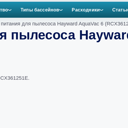
тво
Типы бассейнов
Расходники
Стать
 питания для пылесоса Hayward AquaVac 6 (RCX361
я пылесоса Haywar
RCX361251E.