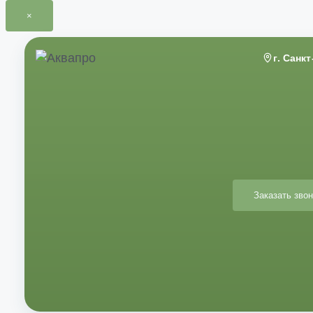
×
Перейти
к
г. Санк
содержимому
Заказать звон