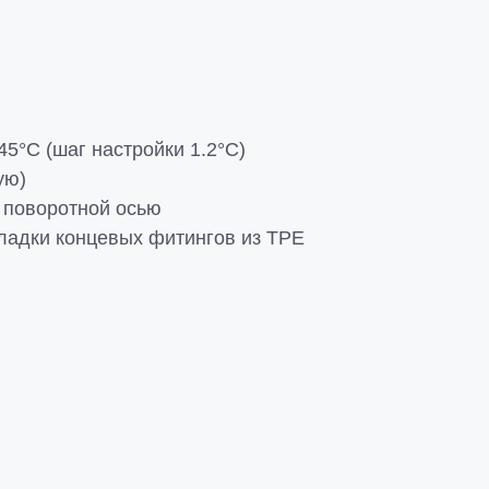
5°C (шаг настройки 1.2°C)
ую)
й поворотной осью
ладки концевых фитингов из TPE