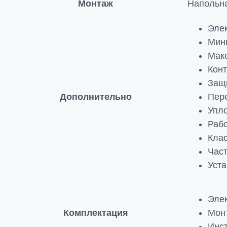
Монтаж
Напольна
Элек
Мини
Макс
Конт
Защи
Дополнительно
Пере
Упл
Рабо
Клас
Част
Уста
Эле
Комплектация
Мон
Инс