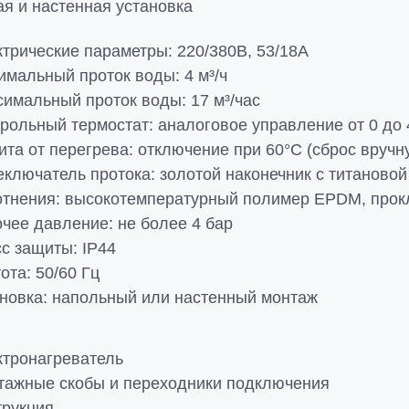
я и настенная установка
трические параметры: 220/380В, 53/18А
мальный проток воды: 4 м³/ч
имальный проток воды: 17 м³/час
рольный термостат: аналоговое управление от 0 до 4
та от перегрева: отключение при 60°С (сброс вручн
ключатель протока: золотой наконечник с титаново
отнения: высокотемпературный полимер EPDM, прок
чее давление: не более 4 бар
с защиты: IP44
ота: 50/60 Гц
новка: напольный или настенный монтаж
ктронагреватель
тажные скобы и переходники подключения
трукция