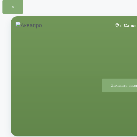
×
Перейти
к
г. Санк
содержимому
Заказать звон