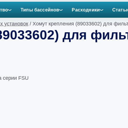
тво
Типы бассейнов
Расходники
Стать
х установок
/ Хомут крепления (89033602) для филь
89033602) для филь
a серии FSU