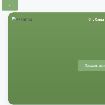
×
Перейти
к
г. Санк
содержимому
Заказать звон