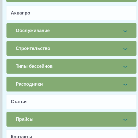
Аквапро
Имя
Почта
Обслуживание
Телефон
Строительство
Заявка
Типы бассейнов
Заказать
Расходники
Заводской артикул
Статьи
SP-HE-GSK
Производитель
Прайсы
Elecro
Вес, кг
Контакты