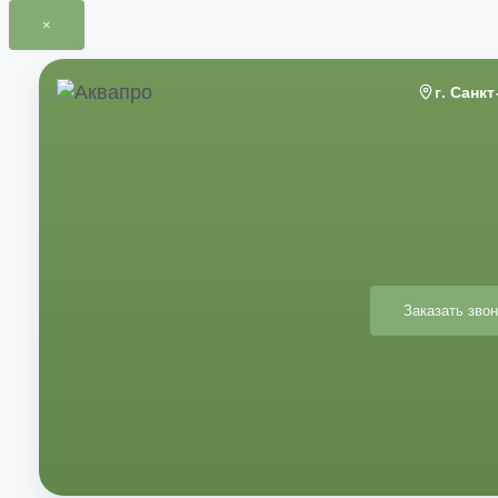
×
Перейти
к
г. Санк
содержимому
Заказать звон