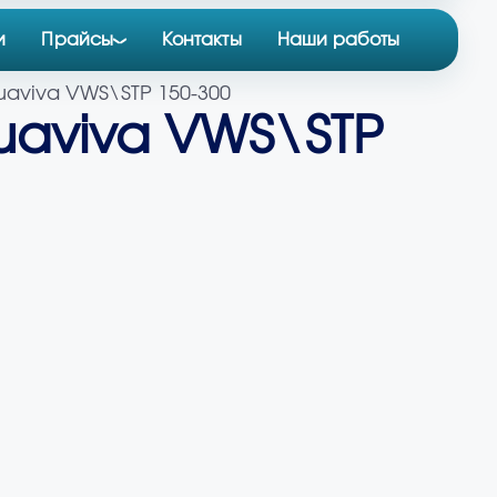
и
Прайсы
Контакты
Наши работы
aviva VWS\STP 150-300
uaviva VWS\STP