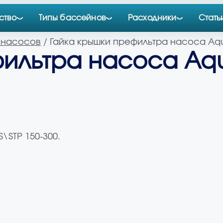
ство
Типы бассейнов
Расходники
Стать
 насосов
/ Гайка крышки префильтра насоса Aqu
фильтра насоса Aq
\STP 150-300.