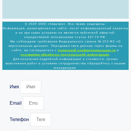
© 2025 ООО «Аквапро». Все права защищены.
Информация, размещённая на сайте, носит информационный характер
и ни при каких условиях не является публичной офертой,
определяемой положениями статьи 437 ГК РФ.
Мы соблюдаем требования Федерального закона № 152-ФЗ «О
персональных данных». Передавая свои данные через формы на
сайте, вы соглашаетесь с
политикой
конфиденциальности
и
условиями обработки персональной информации
.
Для получения подробной информации о стоимости, сроках
выполнения работ и условиях сотрудничества обращайтесь к нашим
менеджерам.
Имя
Email
Телефон