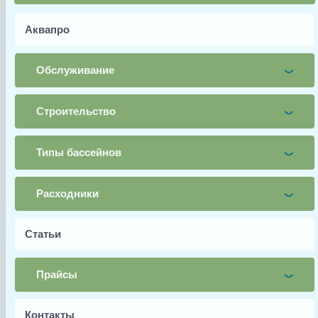
Имя
Аквапро
Почта
Обслуживание
Телефон
Строительство
Заявка
Типы бассейнов
Заказать
Расходники
Статьи
Заводской артикул
Прайсы
Z-IM-UNI-NUT
Контакты
Производитель