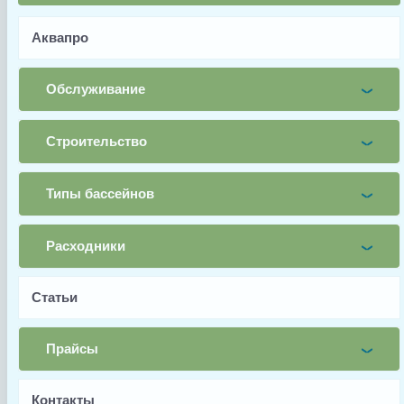
Телефон
Аквапро
Заявка
Обслуживание
Заказать
Строительство
Заводской артикул
89150705
Типы бассейнов
Производитель
Aquaviva
Расходники
Страна производства
Статьи
Китай
Тип запчасти
Прайсы
Фланец
Контакты