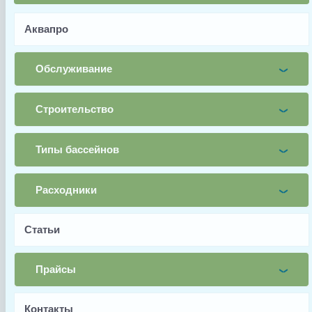
Аквапро
Имя
Обслуживание
Почта
Строительство
Телефон
Типы бассейнов
Заявка
Заказать
Расходники
Статьи
Прайсы
Заводской артикул
Контакты