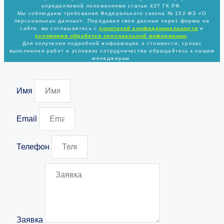
определяемой положениями статьи 437 ГК РФ.
Мы соблюдаем требования Федерального закона № 152-ФЗ «О
персональных данных». Передавая свои данные через формы на
сайте, вы соглашаетесь с
политикой
конфиденциальности
и
условиями обработки персональной информации
.
Для получения подробной информации о стоимости, сроках
выполнения работ и условиях сотрудничества обращайтесь к нашим
менеджерам.
Имя
Email
Телефон
Заявка