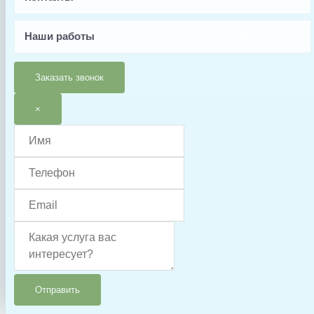
Почта
Телефон
Наши работы
Заявка
Заказать звонок
Заказать
×
Характеристики
Характеристики
Заводской артикул
88012725
Назначение
Глубокая фильтрация
Тип фильтра
Песочный
Фильтрующий элемент
Песок
Армированное
Корпус фильтра
стекловолокно
Отправить
Диаметр фильтра, мм
406