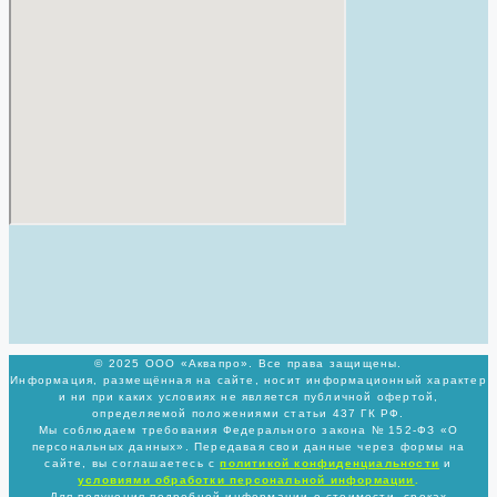
© 2025 ООО «Аквапро». Все права защищены.
Информация, размещённая на сайте, носит информационный характер
и ни при каких условиях не является публичной офертой,
определяемой положениями статьи 437 ГК РФ.
Мы соблюдаем требования Федерального закона № 152-ФЗ «О
персональных данных». Передавая свои данные через формы на
сайте, вы соглашаетесь с
политикой
конфиденциальности
и
условиями обработки персональной информации
.
Для получения подробной информации о стоимости, сроках