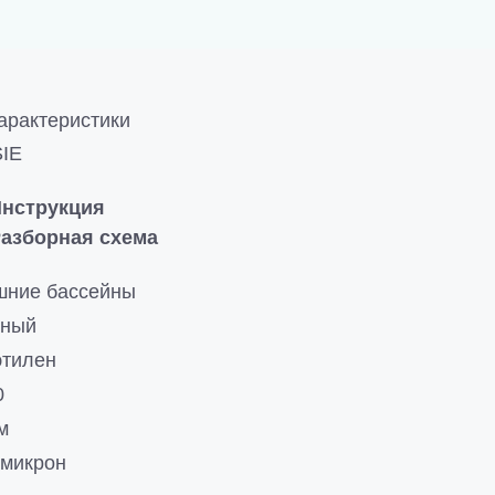
арактеристики
IE
нструкция
азборная схема
шние бассейны
чный
тилен
0
м
 микрон