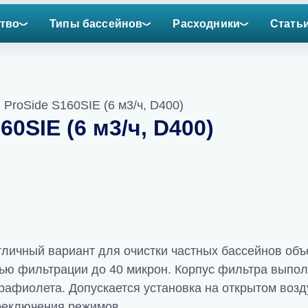
тво
Типы бассейнов
Расходники
Стать
 ProSide S160SIE (6 м3/ч, D400)
0SIE (6 м3/ч, D400)
тличный вариант для очистки частных бассейнов объ
тью фильтрации до 40 микрон. Корпус фильтра выпо
трафиолета. Допускается установка на открытом воз
ереключения режимов.