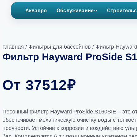
Аквапро
Обслуживание
Строительс
Главная
/
Фильтры для бассейнов
/ Фильтр Hayward
Фильтр Hayward ProSide S16
От
37512
₽
Песочный фильтр Hayward ProSide S160SIE – это о
обеспечивает механическую очистку воды с тонкос
прочности. Устойчив к коррозии и воздействию уль
бар. Комплектуется 6-ти позиционным клапаном п