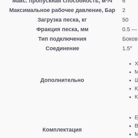
Макс. пропускная способность, м³/ч
6
Максимальное рабочее давление, Бар
2
Загрузка песка, кг
50
Фракция песка, мм
0.5 —
Тип подключения
Боков
Соединение
1.5″
Х
М
Дополнительно
Ш
К
К
Е
В
Комплектация
М