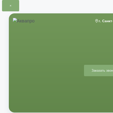
×
Перейти
к
г. Санк
содержимому
Заказать звон