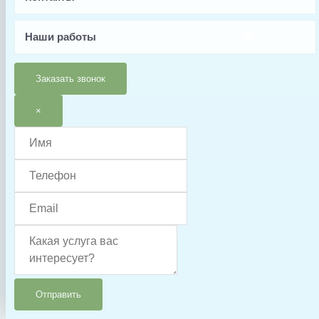
Заявка
Наши работы
Заказать
Заказать звонок
Характеристики
×
Характеристики
Заводской
DE3620EURO
артикул
Скачиваемые
Инструкция
материалы
Домашние бассейны, Коммерческие
Назначение
бассейны
Тип фильтра
Диатомитовый
Корпус фильтра
Полиэестер
Макс. объем
Отправить
обслуживаемого
70 000