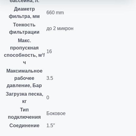
бассейна, л.
Диаметр
660 mm
фильтра, мм
Тонкость
до 2 микрон
фильтрации
Макс.
пропускная
16
способность, м³/
ч
Максимальное
рабочее
3.5
давление, Бар
Загрузка песка,
0
кг
Тип
Боковое
подключения
Соединение
1.5″