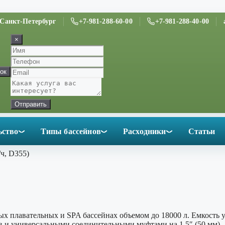
. Санкт-Петербург
+7-981-288-60-00
+7-981-288-40-00
×
ок
Отправить
ьство
Типы бассейнов
Расходники
Статьи
ч, D355)
ых плавательных и SPA бассейнах объемом до 18000 л. Емкость 
в и универсальными соединительными муфтами на 1.5″ (50 мм).