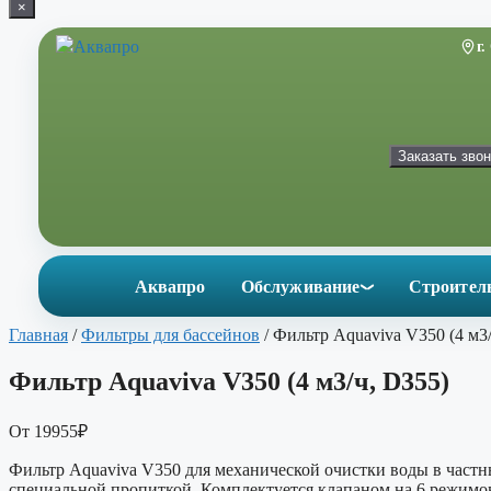
×
Перейти
к
г
содержимому
Заказать звон
Аквапро
Обслуживание
Строител
Главная
/
Фильтры для бассейнов
/ Фильтр Aquaviva V350 (4 м3/
Фильтр Aquaviva V350 (4 м3/ч, D355)
От
19955
₽
Фильтр Aquaviva V350 для механической очистки воды в частн
специальной пропиткой. Комплектуется клапаном на 6 режимо