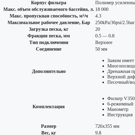
Корпус фильтра
Полимер усиленны
Макс. объем обслуживаемого бассейна, л.
18 000
Макс. пропускная способность, м³/ч
4.3
Максимальное рабочее давление, Бар
250kPa/36psi/2.5bar
Загрузка песка, кг
20
Фракция песка, мм
0.5 — 0.8
Тип подключения
Верхнее
Соединение
50 мм
Зажим имеет 
Многопозици
Дополнительно
Дренажная п
Верхний диф
Песочный/во
Фильтр V350
6-режимный
Комплектация
Манометр
Инструкция
Размер
726х355 мм
Вес, кг
9.8