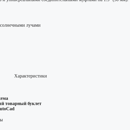
д солнечными лучами
Характеристики
хема
й товарный буклет
utoCad
ны