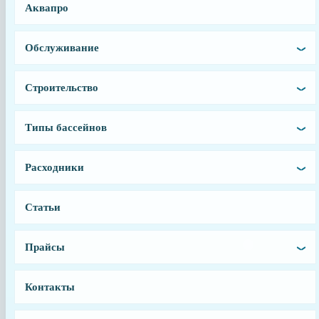
Аквапро
89012516
Производитель
Обслуживание
Aquaviva
Страна производства
Строительство
Китай
Гарантия
Типы бассейнов
6 месяцев
Тип запчасти
Расходники
Дюзовая коробка
Статьи
Прайсы
Контакты