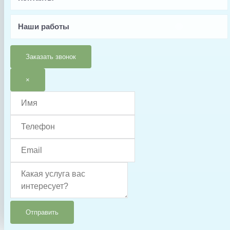
Fairland
Страна производства
Наши работы
Китай
Гарантия
Заказать звонок
6 месяцев
Тип запчасти
×
Датчик
г. Санкт-Петербург
+7-981-288-60-00
+7-981-288-40-00
Отправить
aquapro.spb@yandex.ru