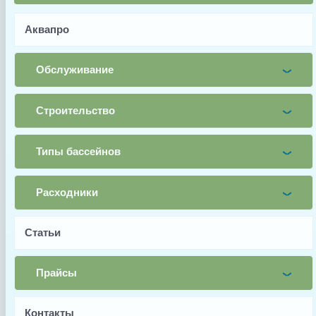
Датчик влажности (Humidity Sensor) к осушителю Fairland
DH90\DH120 035030010000.
Аквапро
Имя
Обслуживание
Почта
Строительство
Телефон
Типы бассейнов
Заявка
Заказать
Расходники
Статьи
Заводской артикул
35030010000
Прайсы
Производитель
Контакты