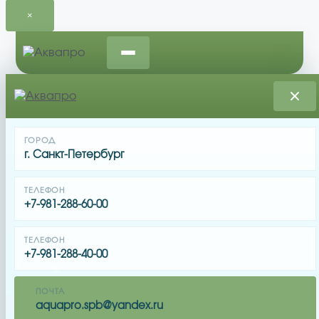
×
Перейти
к
содержимому
Главная
/
Запчасти для фильтров и фильтрационных
ГОРОД
установок
/ Боковая вентильная заглушка AquaViva
г. Санкт-Петербург
1,5″ (01051023
Боковая вентильная заглушка AquaViva 1,5″
ТЕЛЕФОН
(01051023
+7-981-288-60-00
ТЕЛЕФОН
От
164
₽
+7-981-288-40-00
ПОЧТА
Боковая вентильная заглушка AquaViva 1,5″
aquapro.spb@yandex.ru
(01051023