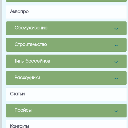
Аквапро
Имя
Обслуживание
Почта
Строительство
Телефон
Типы бассейнов
Заявка
Заказать
Расходники
Статьи
Прайсы
Заводской артикул
Контакты