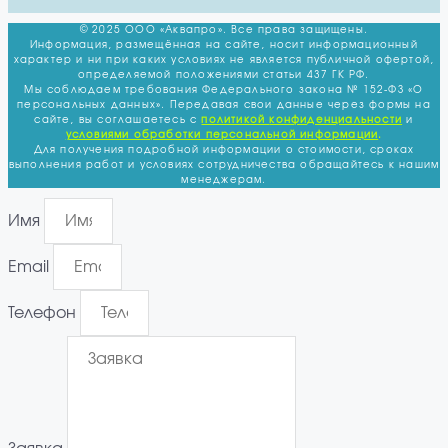
© 2025 ООО «Аквапро». Все права защищены.
Информация, размещённая на сайте, носит информационный
характер и ни при каких условиях не является публичной офертой,
определяемой положениями статьи 437 ГК РФ.
Мы соблюдаем требования Федерального закона № 152-ФЗ «О
персональных данных». Передавая свои данные через формы на
сайте, вы соглашаетесь с
политикой
конфиденциальности
и
условиями обработки персональной информации
.
Для получения подробной информации о стоимости, сроках
выполнения работ и условиях сотрудничества обращайтесь к нашим
менеджерам.
Имя
Email
Телефон