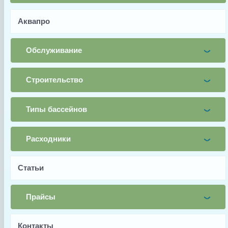
Аквапро
Имя
Почта
Обслуживание
Телефон
Строительство
Заявка
Типы бассейнов
Заказать
Расходники
Заводской артикул
Статьи
89090115
Производитель
Прайсы
Aquaviva
Страна производства
Контакты