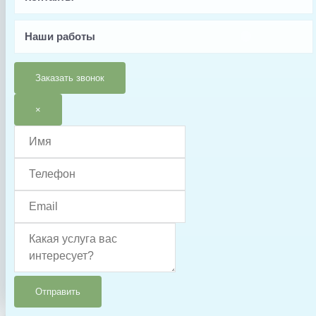
Италия
Тип запчасти
Наши работы
Прокладка/резинка
Условия доставки
Заказать звонок
Доставка осуществляется после 100% предоплаты
×
г. Санкт-Петербург
+7-981-288-60-00
+7-981-288-40-00
Отправить
aquapro.spb@yandex.ru