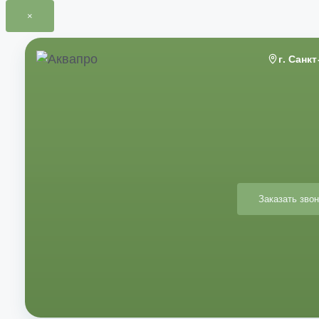
×
Перейти
к
г. Санк
содержимому
Заказать звон