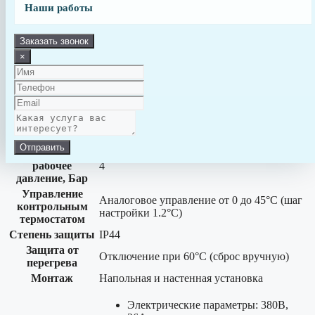
Siemens 3RT202
Наши работы
контактор
Мощность
24 кВт
Количество фаз
3 (380-400 В)
Заказать звонок
Частота, Гц
50/60
×
Максимальный
проток воды, м³/
21
час
Минимальный
проток воды, м³/
4
час
Отправить
Максимальное
рабочее
4
давление, Бар
Управление
Аналоговое управление от 0 до 45°C (шаг
контрольным
настройки 1.2°C)
термостатом
Степень защиты
IP44
Защита от
Отключение при 60°С (сброс вручную)
перегрева
Монтаж
Напольная и настенная установка
Электрические параметры: 380В,